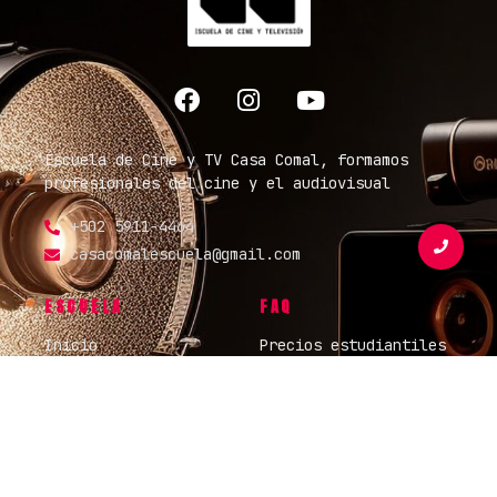
Escuela de Cine y TV Casa Comal, formamos
profesionales del cine y el audiovisual
+502 5911-4464
casacomalescuela@gmail.com
ESCUELA
FAQ
Inicio
Precios estudiantiles
Nosotros
Preguntas Frecuentes
Escuela
Contacto